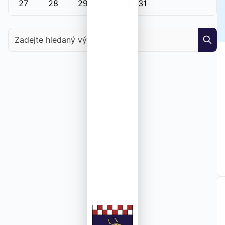
27
28
29
30
31
Zadejte hledaný výraz