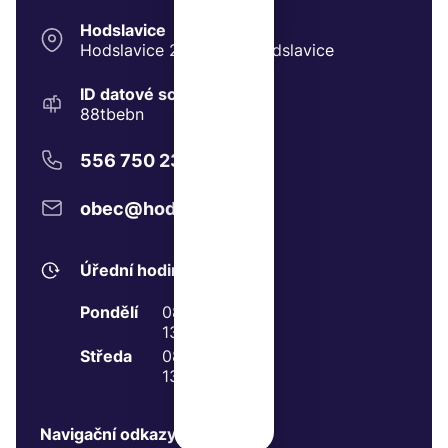
Hodslavice
Hodslavice 211, 74271 Hodslavice
ID datové schránky:
88tbebn
556 750 237
obec@hodslavice.cz
Úřední hodiny
Pondělí
08:00 - 11:00
13:00 - 17:00
Středa
08:00 - 11:00
13:00 - 17:00
Navigační odkazy