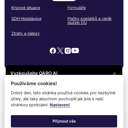
Krizové situace
Formuláře
SDH Hodslavice
Platby poplatků a ceník
služeb OÚ
Ztráty a nálezy
×
Vyzkoušejte QARO AI
Máte otázku? Zeptejte se na cokoli, co vás
© 2026
Hodslavice
Všechna práva vyhrazena
Používáme cookies!
zajímá, a získejte potřebné informace.
Snadné čtení
Dobrý den, tato stránka používá cookies pro nezbytné
účely, ale taky abychom pochopili jak jste s naší
Vyzkoušet
Prohlášení o ochraně soukromí
Prohlášení o přístupnosti
Cookies
stránkou spokojeni.
Nastavení
Mapa webu
Přijmout vše