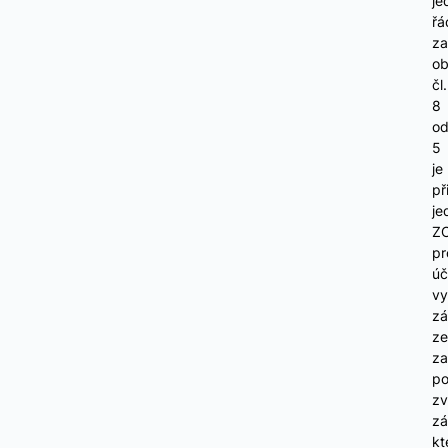
je
řá
za
o
čl.
8
od
5
je
př
je
Z
pr
úč
vy
zá
ze
za
po
zv
zá
kt