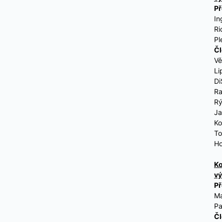
P
In
Ri
Pl
Č
Vě
Li
Di
R
Rý
J
Ko
T
Ho
Ko
vý
Př
Ma
Pa
Čl