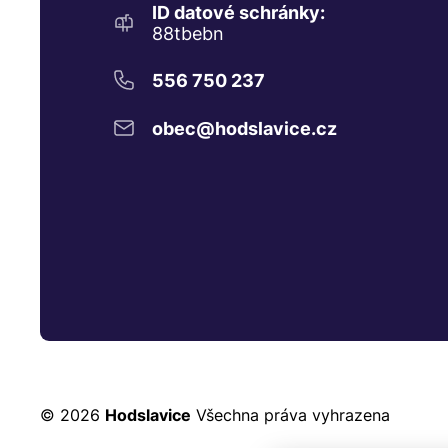
ID datové schránky:
88tbebn
556 750 237
obec@hodslavice.cz
© 2026
Hodslavice
Všechna práva vyhrazena