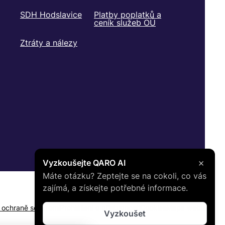
SDH Hodslavice
Platby poplatků a
ceník služeb OÚ
Ztráty a nálezy
×
Vyzkoušejte QARO AI
Máte otázku? Zeptejte se na cokoli, co vás
zajímá, a získejte potřebné informace.
o ochraně soukromí
Prohlášení o přístupnosti
Cookies
Mapa webu
Vyzkoušet