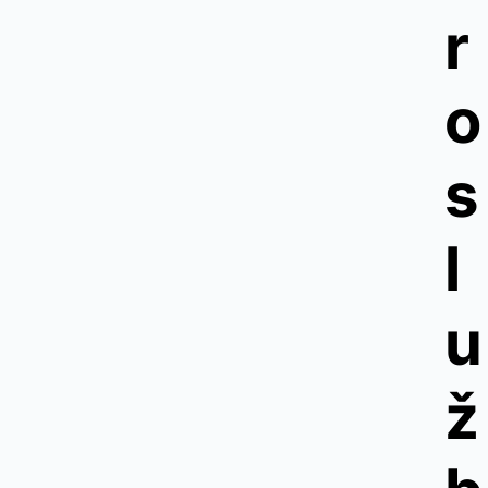
r
o
s
l
u
ž