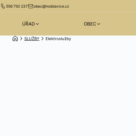
556 750 237
obec@hodslavice.cz
ÚŘAD
OBEC
SLUŽBY
Elektroslužby