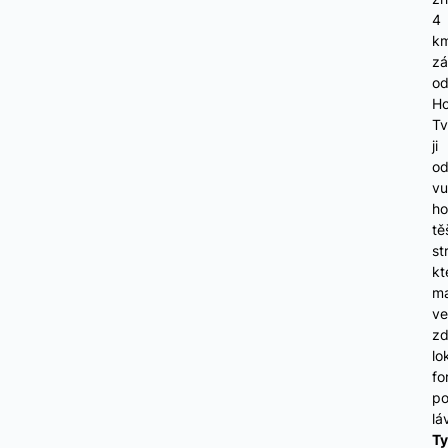
4
k
z
o
Ho
Tv
ji
od
vu
ho
tě
st
kt
ma
ve
zd
lo
fo
po
lá
Ty