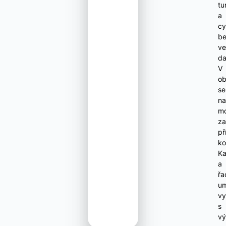
tu
a
cy
b
ve
da
V
ob
se
na
mo
za
př
ko
Ka
a
řa
um
vy
s
vý