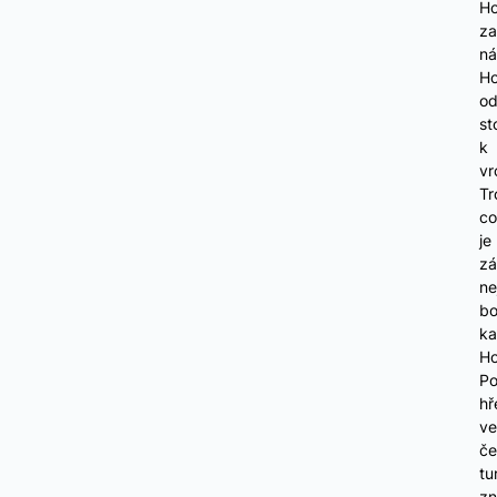
Ho
za
ná
Ho
o
st
k
vr
Tr
co
je
zá
ne
b
ka
Ho
P
hř
v
če
tu
zn