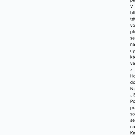
V
bl
té
vo
pl
se
na
cy
kt
v
z
Ho
d
N
Ji
Po
pr
so
se
na
Ka