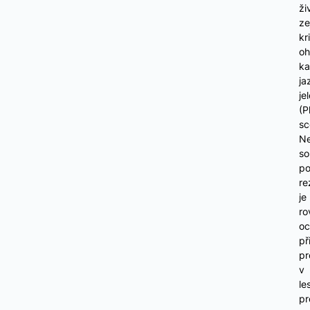
ži
ze
kr
oh
ka
ja
je
(P
sc
Ne
so
po
re
je
ro
oc
př
pr
v
le
pr