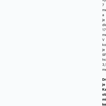
7
me
a
je
dl
17
me
V
ko
je
ší
hr
3,
me
D
je
Ka
o
m
ke