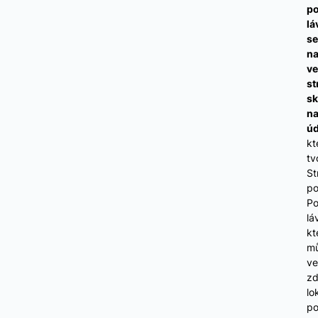
po
lá
se
na
ve
st
sk
n
úd
kt
tv
St
po
Po
lá
kt
m
ve
zd
lo
po