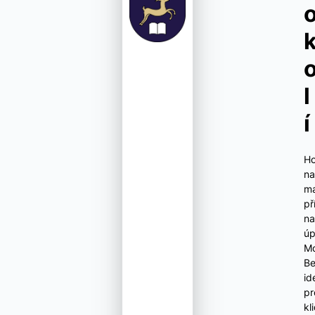
l
í
Ho
na
ma
př
na
úp
Mo
Be
id
pr
kl