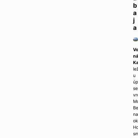
b
a
j
a
Vo
ná
Ka
le
u
úp
se
vr
Mo
Be
na
ok
Ho
s