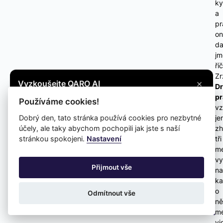
ky
a
pr
on
da
jm
ří
Zr
×
Vyzkoušejte QARO AI
D
Máte otázku? Zeptejte se na cokoli, co vás
p
Používáme cookies!
vz
zajímá, a získejte potřebné informace.
Dobrý den, tato stránka používá cookies pro nezbytné
je
účely, ale taky abychom pochopili jak jste s naší
zh
Vyzkoušet
stránkou spokojeni.
Nastavení
tři
me
vy
Přijmout vše
na
k
o
Odmítnout vše
ně
m
vi