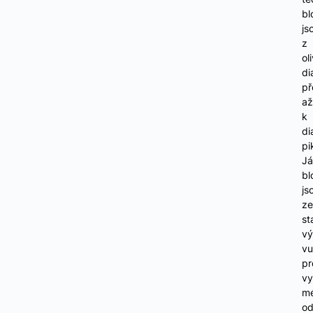
bl
js
z
ol
di
př
až
k
di
pi
Já
bl
js
ze
st
vý
vu
pr
vy
m
od