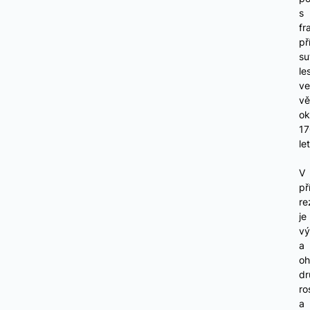
s
fr
př
su
le
ve
vě
ok
17
let
V
př
re
je
vý
a
oh
dr
ro
a