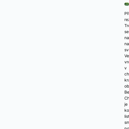
Př
re
Tr
se
na
na
sv
Ve
vr
v
ch
kr
ob
Be
Ch
je
ko
li
sm
po