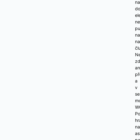
na
do
el
n
p
na
na
čl
Ne
z
an
př
a
v
se
mo
W
P
hr
na
as
pa