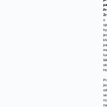
p
P
Zr
o
oj
hy
je
kt
pa
me
tu
lá
ok
Ho
P
js
o
se
ro
na