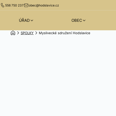
556 750 237
obec@hodslavice.cz
ÚŘAD
OBEC
SPOLKY
Myslivecké sdružení Hodslavice