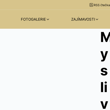
RSS čtečka
FOTOGALERIE
ZAJÍMAVOSTI
y
s
li
v