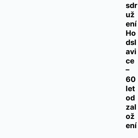
sdr
už
ení 
Ho
dsl
avi
ce 
– 
60 
let 
od 
zal
ož
ení