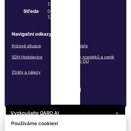
13:00 - 17:00
Středa
08:00 - 11:00
13:00 - 17:00
Navigační odkazy
Krizové situace
Formuláře
SDH Hodslavice
Platby poplatků a ceník
služeb OÚ
Ztráty a nálezy
×
Vyzkoušejte QARO AI
Máte otázku? Zeptejte se na cokoli, co vás
© 2026
Hodslavice
Všechna práva vyhrazena
Používáme cookies!
zajímá, a získejte potřebné informace.