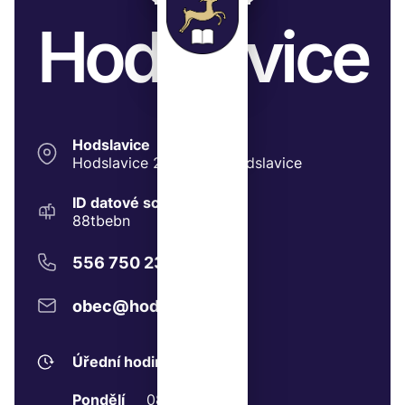
Hodslavice
Hodslavice
Hodslavice 211, 74271 Hodslavice
ID datové schránky:
88tbebn
556 750 237
obec@hodslavice.cz
Úřední hodiny
Pondělí
08:00 - 11:00