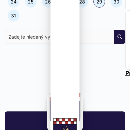
24
25
26
27
28
29
30
31
Zadejte hledaný výraz
P