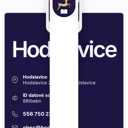
Hodslavice
Hodslavice
Hodslavice 211, 74271 Hodslavice
ID datové schránky:
88tbebn
556 750 237
obec@hodslavice.cz