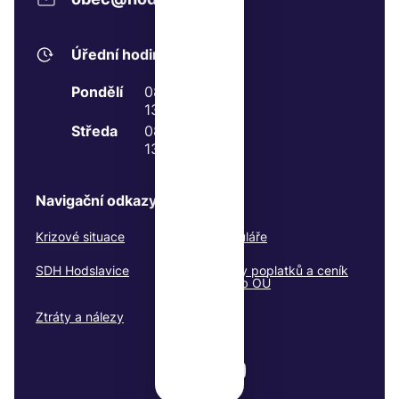
Úřední hodiny
Pondělí
08:00 - 11:00
13:00 - 17:00
Středa
08:00 - 11:00
13:00 - 17:00
Navigační odkazy
Krizové situace
Formuláře
SDH Hodslavice
Platby poplatků a ceník
služeb OÚ
Ztráty a nálezy