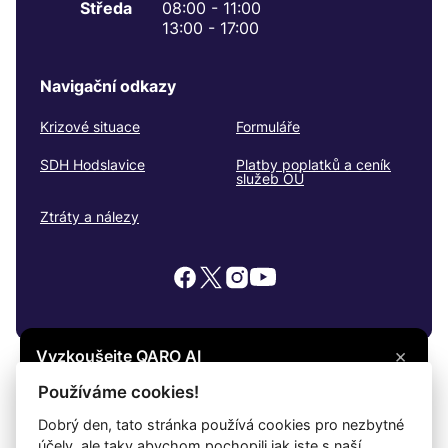
Středa
08:00 - 11:00
13:00 - 17:00
Navigační odkazy
Krizové situace
Formuláře
SDH Hodslavice
Platby poplatků a ceník
služeb OÚ
Ztráty a nálezy
×
Vyzkoušejte QARO AI
Máte otázku? Zeptejte se na cokoli, co vás
© 2026
Hodslavice
Všechna práva vyhrazena
Používáme cookies!
zajímá, a získejte potřebné informace.
Snadné čtení
Dobrý den, tato stránka používá cookies pro nezbytné
účely, ale taky abychom pochopili jak jste s naší