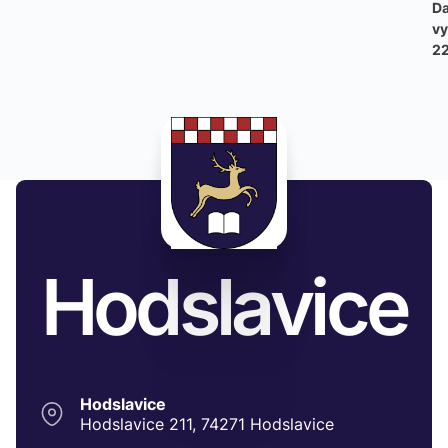
D
vy
22
Hodslavice
Hodslavice
Hodslavice 211, 74271 Hodslavice