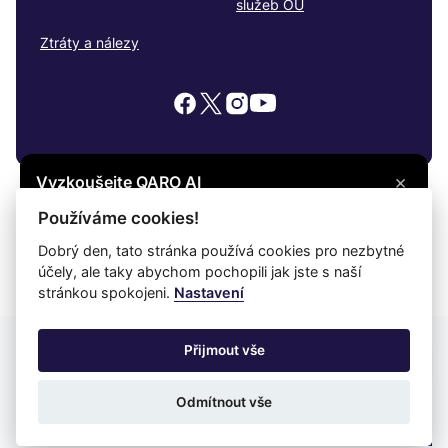
služeb OÚ
Ztráty a nálezy
×
Vyzkoušejte QARO AI
Máte otázku? Zeptejte se na cokoli, co vás
© 2026
Hodslavice
Všechna práva vyhrazena
Používáme cookies!
zajímá, a získejte potřebné informace.
Snadné čtení
Dobrý den, tato stránka používá cookies pro nezbytné
účely, ale taky abychom pochopili jak jste s naší
Vyzkoušet
Prohlášení o ochraně soukromí
Prohlášení o přístupnosti
Cookies
stránkou spokojeni.
Nastavení
Mapa webu
Přijmout vše
Provozovatel: DigiDay Czech s.r.o.
Odmítnout vše
Redakční systém QARO