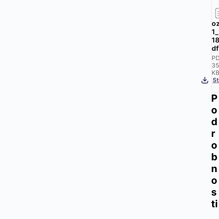
oz
1
18
df
PD
35
K
St
P
o
d
r
o
b
n
o
s
ti