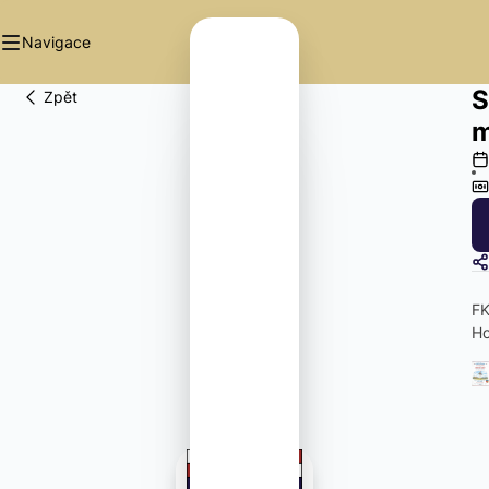
Navigace
S
Zpět
AD
m
EC
OLKY
UŽBY
TOGALERIE
JÍMAVOSTI
F
Ho