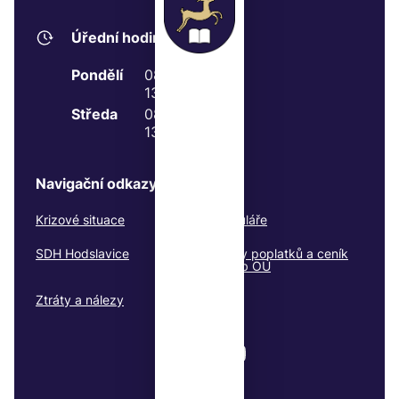
Úřední hodiny
Pondělí
08:00 - 11:00
13:00 - 17:00
Středa
08:00 - 11:00
13:00 - 17:00
Navigační odkazy
Krizové situace
Formuláře
SDH Hodslavice
Platby poplatků a ceník
služeb OÚ
Ztráty a nálezy