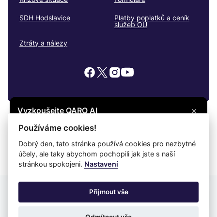
SDH Hodslavice
Platby poplatků a ceník
služeb OÚ
Ztráty a nálezy
×
Vyzkoušejte QARO AI
Máte otázku? Zeptejte se na cokoli, co vás
© 2026
Hodslavice
Všechna práva vyhrazena
Používáme cookies!
zajímá, a získejte potřebné informace.
Snadné čtení
Dobrý den, tato stránka používá cookies pro nezbytné
účely, ale taky abychom pochopili jak jste s naší
Vyzkoušet
Prohlášení o ochraně soukromí
Prohlášení o přístupnosti
Cookies
stránkou spokojeni.
Nastavení
Mapa webu
Přijmout vše
Provozovatel: DigiDay Czech s.r.o.