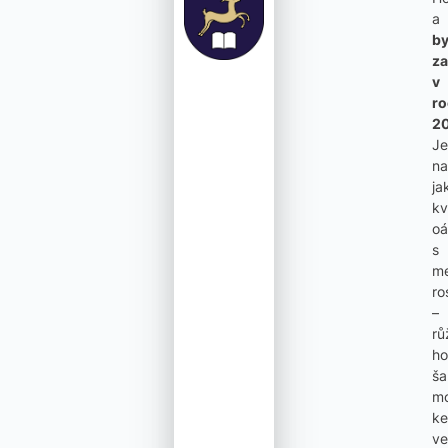
a
by
za
v
ro
20
Je
na
ja
kv
oá
s
m
ro
–
rů
ho
ša
mo
ke
ve