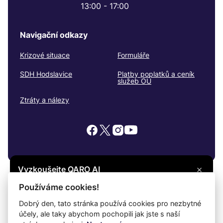
13:00 - 17:00
Navigační odkazy
Krizové situace
Formuláře
SDH Hodslavice
Platby poplatků a ceník
služeb OÚ
Ztráty a nálezy
×
Vyzkoušejte QARO AI
Máte otázku? Zeptejte se na cokoli, co vás
© 2026
Hodslavice
Všechna práva vyhrazena
Používáme cookies!
zajímá, a získejte potřebné informace.
Snadné čtení
Dobrý den, tato stránka používá cookies pro nezbytné
účely, ale taky abychom pochopili jak jste s naší
Vyzkoušet
Prohlášení o ochraně soukromí
Prohlášení o přístupnosti
Cookies