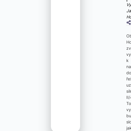
Vy
Ja
Ho
O
Ho
zv
vy
k
n
do
ře
uz
si
II
To
vy
b
sl
ja