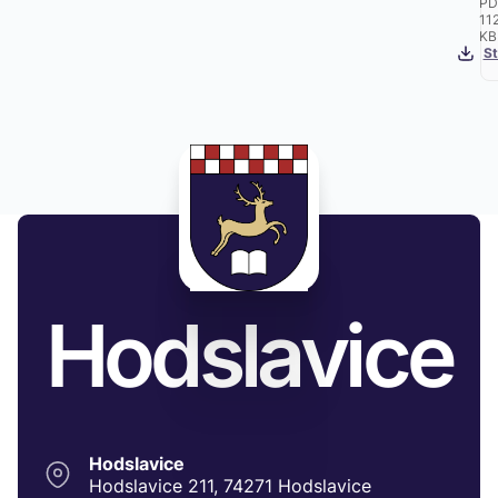
PD
11
KB
St
Hodslavice
Hodslavice
Hodslavice 211, 74271 Hodslavice