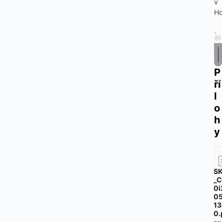
v
Ho
P
ří
l
o
h
y
S
_C
0i
05
13
0.