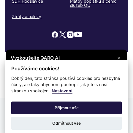
SDH Hodslavice
Platby poplatků a ceník
služeb OÚ
Ztráty a nálezy
×
Vyzkoušejte QARO AI
Máte otázku? Zeptejte se na cokoli, co vás
© 2026
Hodslavice
Všechna práva vyhrazena
Používáme cookies!
zajímá, a získejte potřebné informace.
Snadné čtení
Dobrý den, tato stránka používá cookies pro nezbytné
účely, ale taky abychom pochopili jak jste s naší
Vyzkoušet
Prohlášení o ochraně soukromí
Prohlášení o přístupnosti
Cookies
stránkou spokojeni.
Nastavení
Mapa webu
Přijmout vše
Provozovatel: DigiDay Czech s.r.o.
Odmítnout vše
Redakční systém QARO