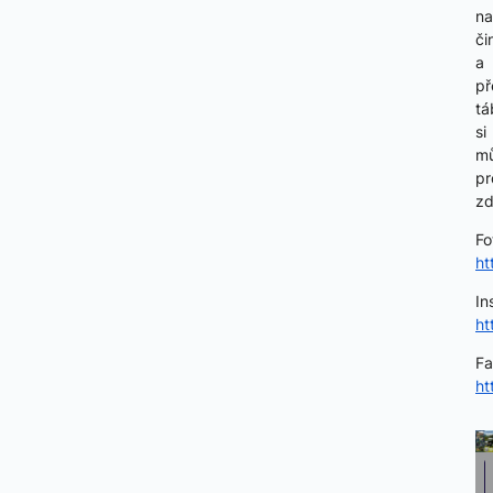
na
či
a
př
tá
si
m
pr
zd
Fo
ht
In
ht
Fa
ht