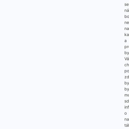
se
n
bo
ne
na
ka
a
pr
b
Vá
ch
po
z
b
by
m
sd
in
o
n
tá