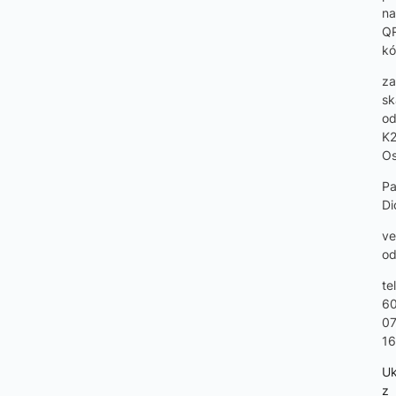
na
Q
kó
za
sk
od
K
Os
Pa
Di
ve
od
tel
6
0
16
U
z