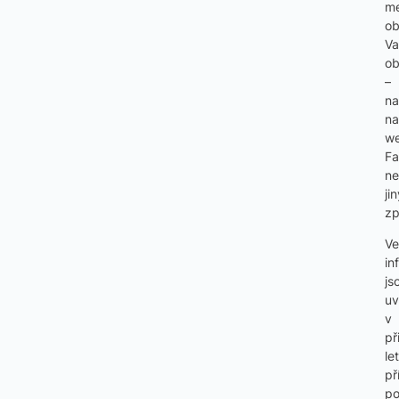
me
o
Va
o
–
na
na
we
F
n
ji
z
Ve
in
js
u
v
př
le
př
p