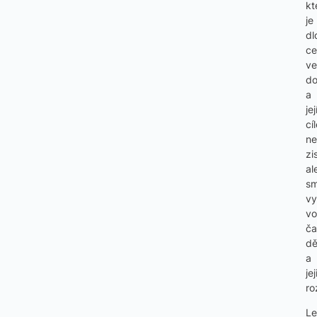
kt
je
dl
ce
ve
do
a
je
cí
ne
zi
al
sm
vy
vo
ča
dě
a
je
ro
Le