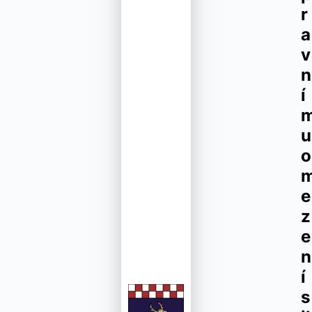
r
a
v
n
í
u
o
e
z
e
n
í
s